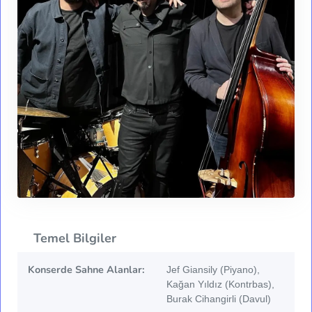
Temel Bilgiler
Konserde Sahne Alanlar:
Jef Giansily (Piyano),
Kağan Yıldız (Kontrbas),
Burak Cihangirli (Davul)