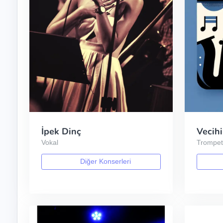
İpek Dinç
Vecihi
Vokal
Trompe
Diğer Konserleri