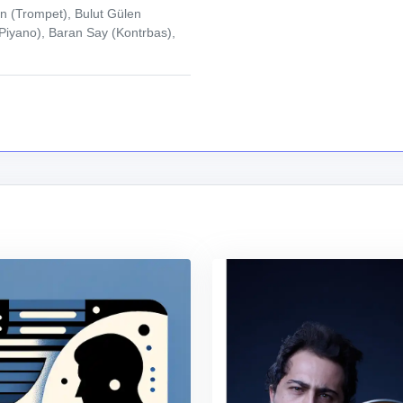
kın (Trompet), Bulut Gülen
Piyano), Baran Say (Kontrbas),