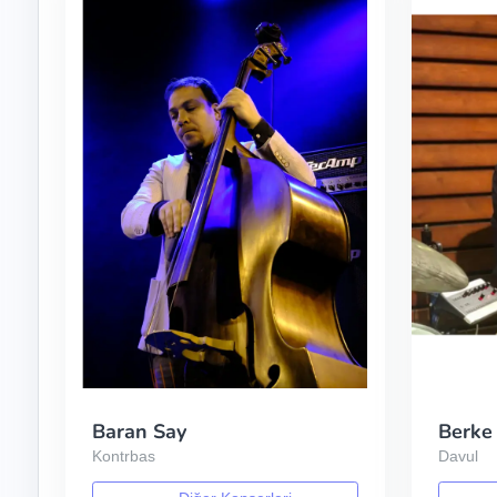
Baran Say
Berke
Kontrbas
Davul