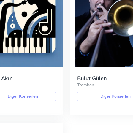
 Akın
Bulut Gülen
t
Trombon
Diğer Konserleri
Diğer Konserleri