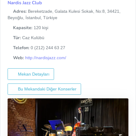
Nardis Jazz Club
Adres:
Bereketzade, Galata Kulesi Sokak, No:8, 34421,
Beyoğlu, İstanbul, Türkiye
Kapasite:
120 kişi
Tür:
Caz Kulübü
Telefon:
0 (212) 244 63 27
Web:
http://nardisjazz.com/
Mekan Detayları
Bu Mekandaki Diğer Konserler