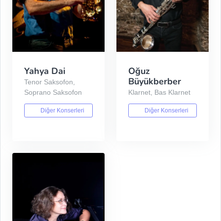
Yahya Dai
Oğuz
Büyükberber
Tenor Saksofon,
Soprano Saksofon
Klarnet, Bas Klarnet
Diğer Konserleri
Diğer Konserleri