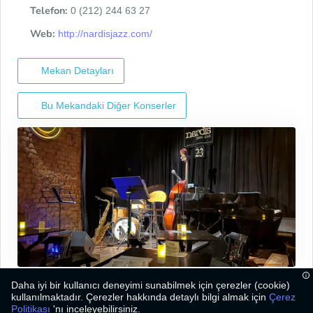
Telefon:
0 (212) 244 63 27
Web:
http://nardisjazz.com/
Mekan Detayları
Bu Mekandaki Diğer Konserler
Daha iyi bir kullanıcı deneyimi sunabilmek için çerezler (cookie)
kullanılmaktadır. Çerezler hakkında detaylı bilgi almak için
Çerez
Politikası
'nı inceleyebilirsiniz.