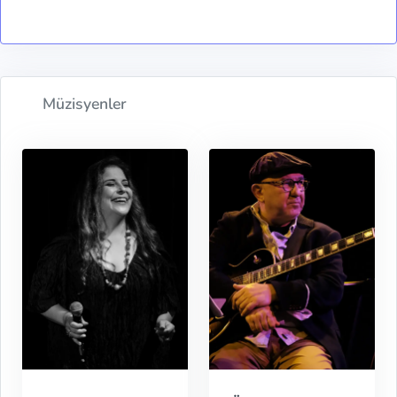
Müzisyenler