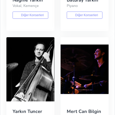
Nağme Yarkın
Baturay Yarkın
Vokal, Kemençe
Piyano
Diğer Konserleri
Diğer Konserleri
Yarkın Tuncer
Mert Can Bilgin