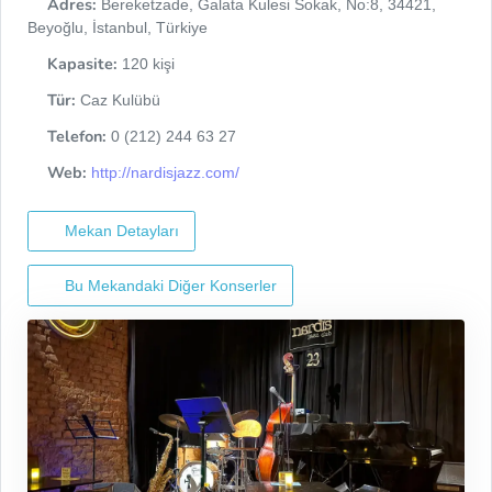
Adres:
Bereketzade, Galata Kulesi Sokak, No:8, 34421,
Beyoğlu, İstanbul, Türkiye
Kapasite:
120 kişi
Tür:
Caz Kulübü
Telefon:
0 (212) 244 63 27
Web:
http://nardisjazz.com/
Mekan Detayları
Bu Mekandaki Diğer Konserler