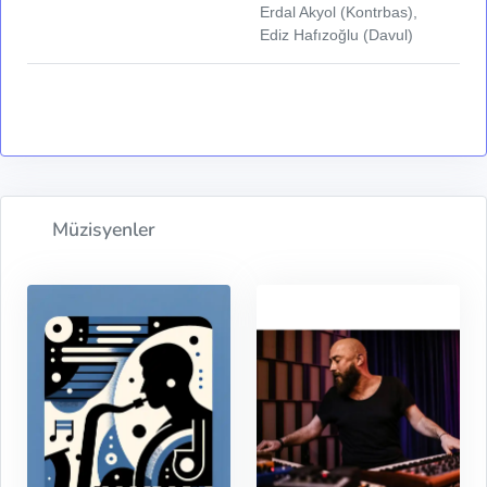
Erdal Akyol (Kontrbas),
Ediz Hafızoğlu (Davul)
Müzisyenler