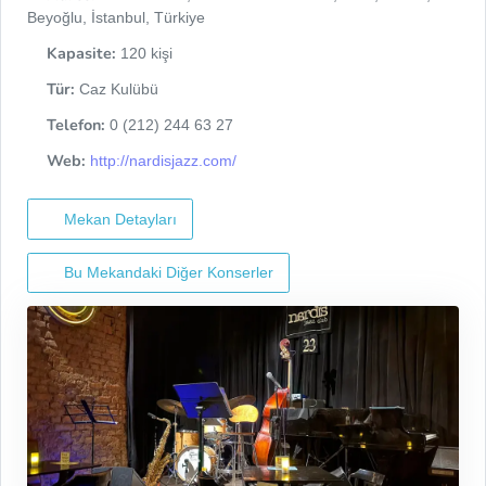
Beyoğlu, İstanbul, Türkiye
Kapasite:
120 kişi
Tür:
Caz Kulübü
Telefon:
0 (212) 244 63 27
Web:
http://nardisjazz.com/
Mekan Detayları
Bu Mekandaki Diğer Konserler