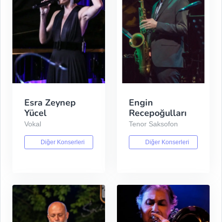
Esra Zeynep
Engin
Yücel
Recepoğulları
Vokal
Tenor Saksofon
Diğer Konserleri
Diğer Konserleri