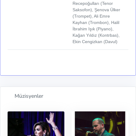
Recepoğulları (Tenor
Saksofon), Şenova Ülker
(Trompet), Ali Emre
Kayhan (Trombon), Halil
İbrahim Işık (Piyano),
Kağan Yıldız (Kontrbas),
Ekin Cengizkan (Davul)
Müzisyenler