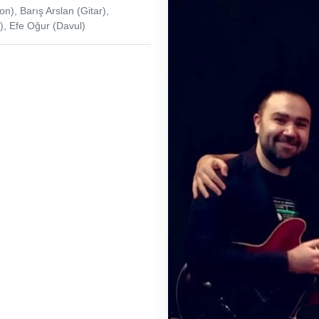
), Barış Arslan (Gitar),
), Efe Oğur (Davul)