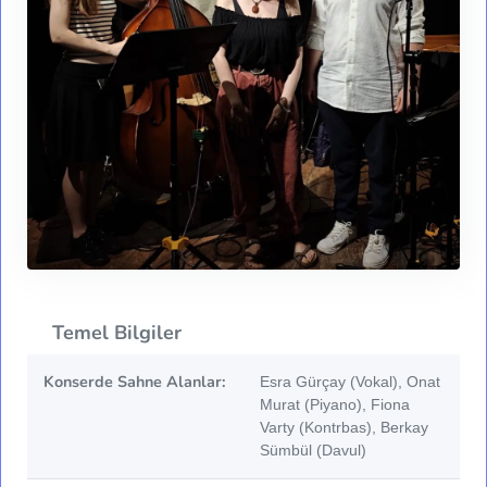
Temel Bilgiler
Konserde Sahne Alanlar:
Esra Gürçay (Vokal), Onat
Murat (Piyano), Fiona
Varty (Kontrbas), Berkay
Sümbül (Davul)