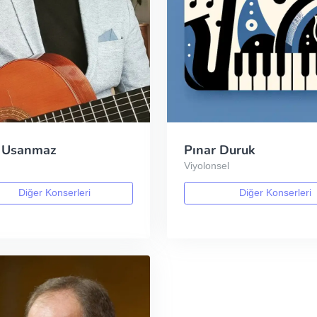
 Usanmaz
Pınar Duruk
Viyolonsel
Diğer Konserleri
Diğer Konserleri