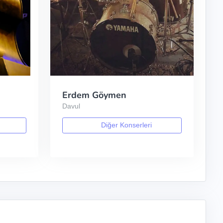
Erdem Göymen
Davul
Diğer Konserleri