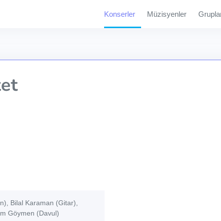
Konserler
Müzisyenler
Grupla
et
n), Bilal Karaman (Gitar),
dem Göymen (Davul)