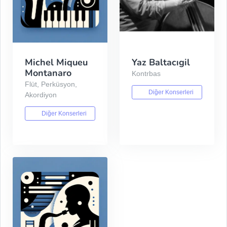
Michel Miqueu
Yaz Baltacıgil
Montanaro
Kontrbas
Flüt, Perküsyon,
Diğer Konserleri
Akordiyon
Diğer Konserleri