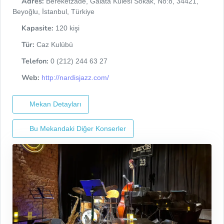
Adres:
Bereketzade, Galata Kulesi Sokak, No:8, 34421,
Beyoğlu, İstanbul, Türkiye
Kapasite:
120 kişi
Tür:
Caz Kulübü
Telefon:
0 (212) 244 63 27
Web:
http://nardisjazz.com/
Mekan Detayları
Bu Mekandaki Diğer Konserler