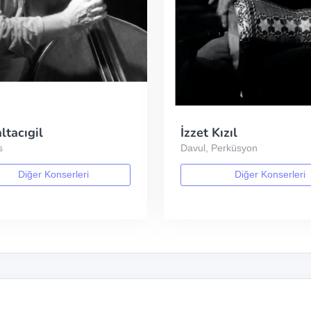
ltacıgil
İzzet Kızıl
s
Davul, Perküsyon
Diğer Konserleri
Diğer Konserleri