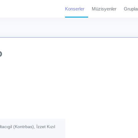
Konserler
Müzisyenler
Grupla
o
acıgil (Kontrbas), İzzet Kızıl