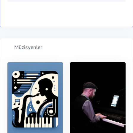
Müzisyenler