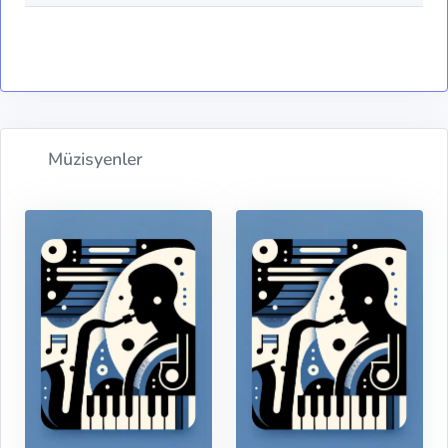
Müzisyenler