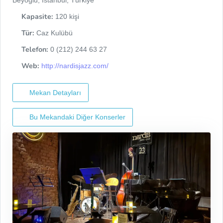
Beyoğlu, İstanbul, Türkiye
Kapasite:
120 kişi
Tür:
Caz Kulübü
Telefon:
0 (212) 244 63 27
Web:
http://nardisjazz.com/
Mekan Detayları
Bu Mekandaki Diğer Konserler