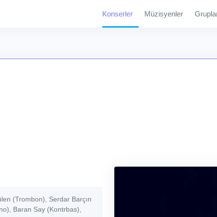
Konserler
Müzisyenler
Grupla
Gülen (Trombon), Serdar Barçın
ano), Baran Say (Kontrbas),