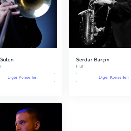
 Gülen
Serdar Barçın
n
Flüt
Diğer Konserleri
Diğer Konserleri