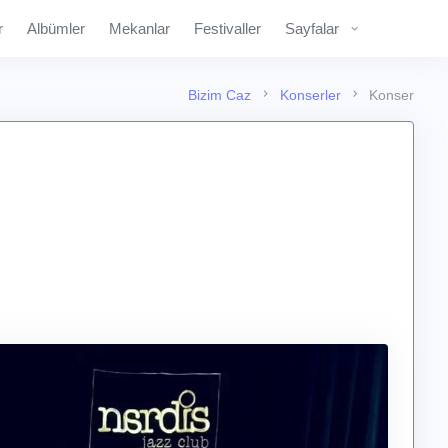
r
Albümler
Mekanlar
Festivaller
Sayfalar
Bizim Caz
Konserler
Konser