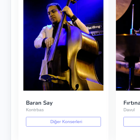
Baran Say
Fırtın
Kontrbas
Davul
Diğer Konserleri