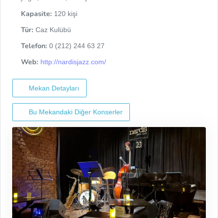
Kapasite:
120 kişi
Tür:
Caz Kulübü
Telefon:
0 (212) 244 63 27
Web:
http://nardisjazz.com/
Mekan Detayları
Bu Mekandaki Diğer Konserler