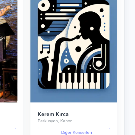
Kerem Kırca
Perküsyon, Kahon
Diğer Konserleri