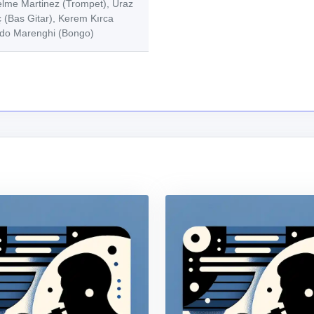
uelme Martinez (Trompet), Uraz
ç (Bas Gitar), Kerem Kırca
rdo Marenghi (Bongo)