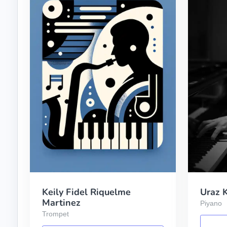
Keily Fidel Riquelme
Uraz 
Martinez
Piyano
Trompet