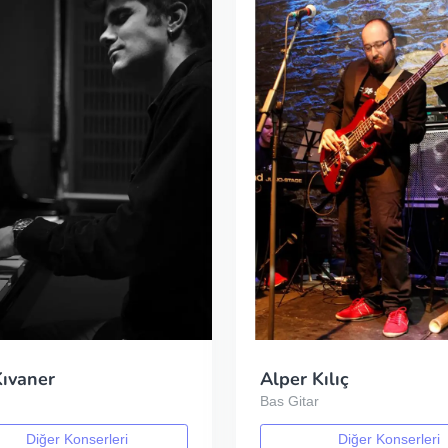
Kıvaner
Alper Kılıç
Bas Gitar
Diğer Konserleri
Diğer Konserleri