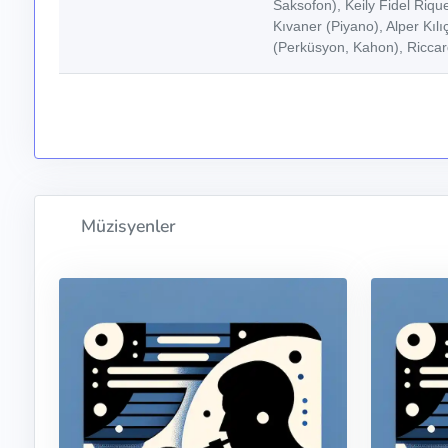
Saksofon), Keily Fidel Riq
Kıvaner (Piyano), Alper Kılı
(Perküsyon, Kahon), Ricca
Müzisyenler