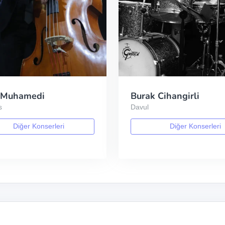
 Muhamedi
Burak Cihangirli
s
Davul
Diğer Konserleri
Diğer Konserleri