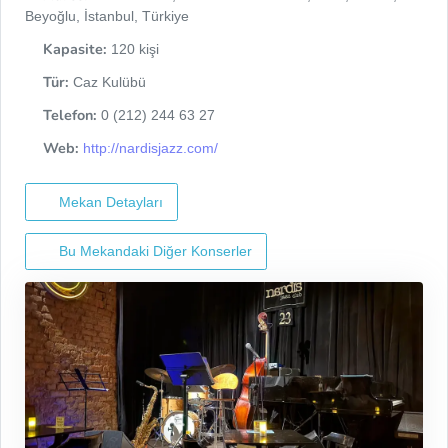
Beyoğlu, İstanbul, Türkiye
Kapasite:
120 kişi
Tür:
Caz Kulübü
Telefon:
0 (212) 244 63 27
Web:
http://nardisjazz.com/
Mekan Detayları
Bu Mekandaki Diğer Konserler