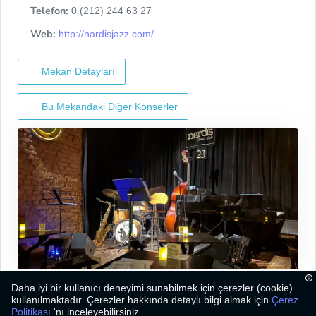
Telefon:
0 (212) 244 63 27
Web:
http://nardisjazz.com/
Mekan Detayları
Bu Mekandaki Diğer Konserler
Daha iyi bir kullanıcı deneyimi sunabilmek için çerezler (cookie)
kullanılmaktadır. Çerezler hakkında detaylı bilgi almak için
Çerez
Politikası
'nı inceleyebilirsiniz.