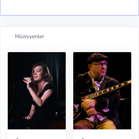
Müzisyenler