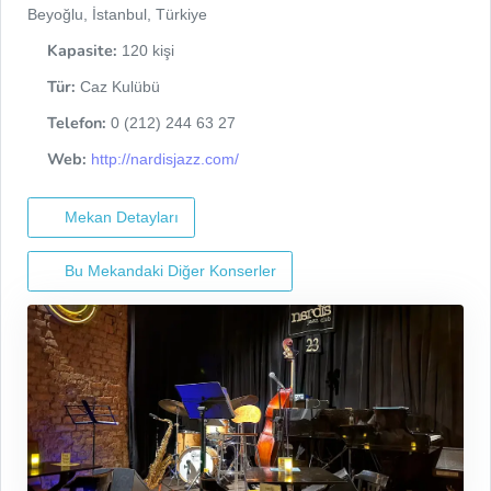
Beyoğlu, İstanbul, Türkiye
Kapasite:
120 kişi
Tür:
Caz Kulübü
Telefon:
0 (212) 244 63 27
Web:
http://nardisjazz.com/
Mekan Detayları
Bu Mekandaki Diğer Konserler