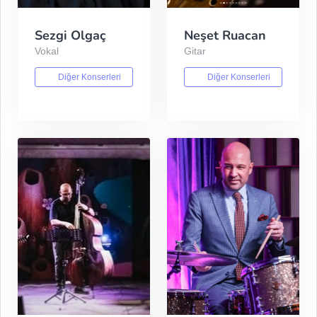
Sezgi Olgaç
Neşet Ruacan
Vokal
Gitar
Diğer Konserleri
Diğer Konserleri