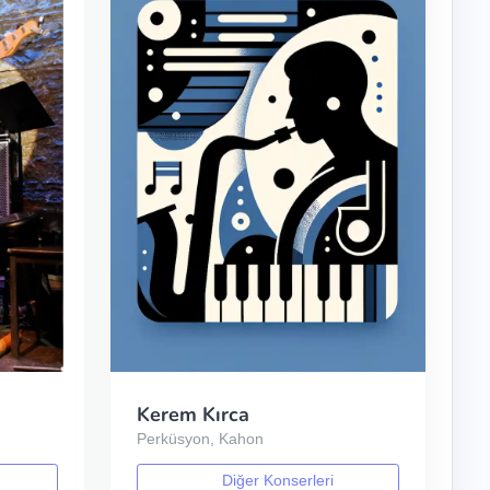
Kerem Kırca
Perküsyon, Kahon
Diğer Konserleri