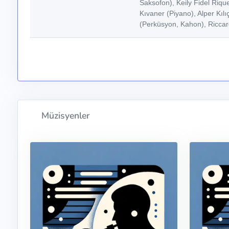
Saksofon), Keily Fidel Riq
Kıvaner (Piyano), Alper Kılı
(Perküsyon, Kahon), Ricca
Müzisyenler