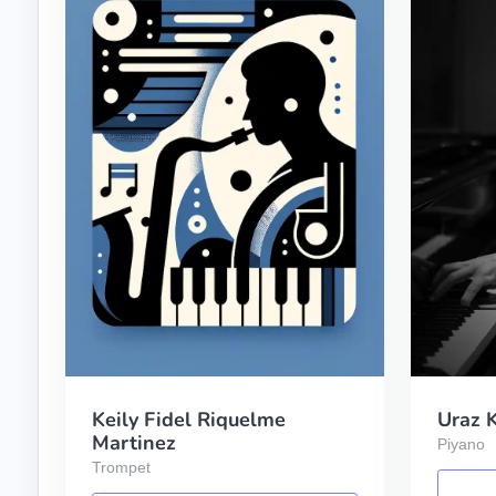
Keily Fidel Riquelme
Uraz 
Martinez
Piyano
Trompet