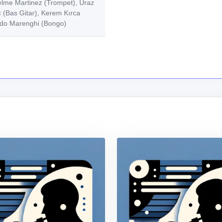
uelme Martinez (Trompet), Uraz
ç (Bas Gitar), Kerem Kırca
rdo Marenghi (Bongo)