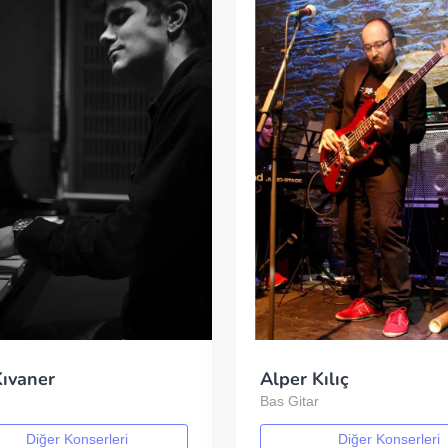
Kıvaner
Alper Kılıç
Bas Gitar
Diğer Konserleri
Diğer Konserleri