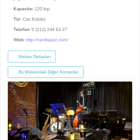
Kapasite:
120 kişi
Tür:
Caz Kulübü
Telefon:
0 (212) 244 63 27
Web:
http://nardisjazz.com/
Mekan Detayları
Bu Mekandaki Diğer Konserler