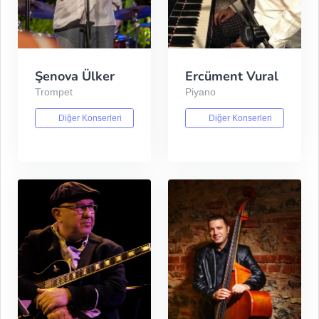
Şenova Ülker
Ercüment Vural
Trompet
Piyano
Diğer Konserleri
Diğer Konserleri