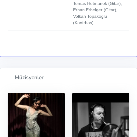
Tomas Hetmanek (Gitar),
Erhan Erbelger (Gitar),
Volkan Topakoğlu
(Kontrbas)
Müzisyenler