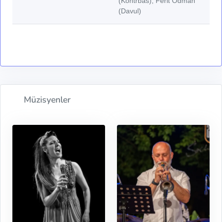
(Kontrbas), Ferit Odman
(Davul)
Müzisyenler