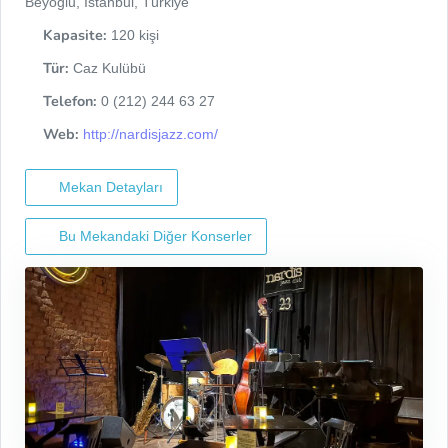
Beyoğlu, İstanbul, Türkiye
Kapasite:
120 kişi
Tür:
Caz Kulübü
Telefon:
0 (212) 244 63 27
Web:
http://nardisjazz.com/
Mekan Detayları
Bu Mekandaki Diğer Konserler