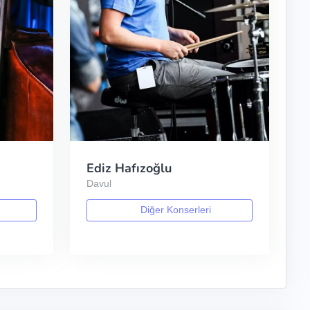
Ediz Hafızoğlu
Davul
Diğer Konserleri