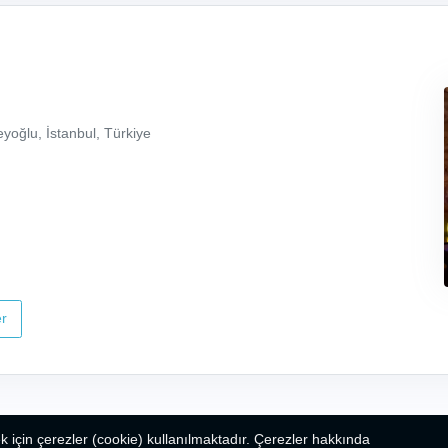
yoğlu, İstanbul, Türkiye
r
k için çerezler (cookie) kullanılmaktadır. Çerezler hakkında