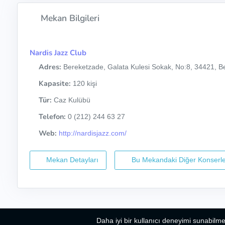
Mekan Bilgileri
Nardis Jazz Club
Adres:
Bereketzade, Galata Kulesi Sokak, No:8, 34421, Be
Kapasite:
120 kişi
Tür:
Caz Kulübü
Telefon:
0 (212) 244 63 27
Web:
http://nardisjazz.com/
Mekan Detayları
Bu Mekandaki Diğer Konserle
Daha iyi bir kullanıcı deneyimi sunabilme