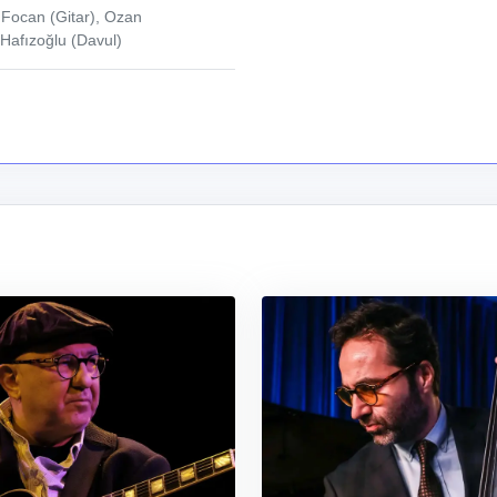
Focan (Gitar), Ozan
Hafızoğlu (Davul)