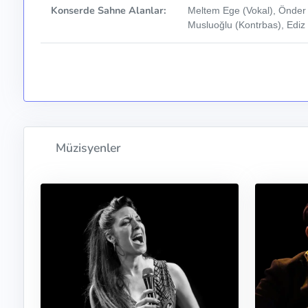
Konserde Sahne Alanlar:
Meltem Ege (Vokal), Önder 
Musluoğlu (Kontrbas), Ediz 
Müzisyenler