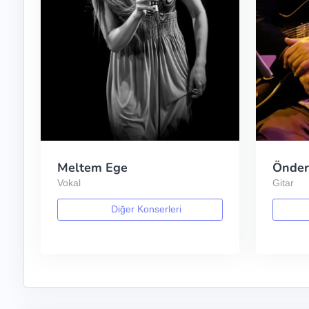
Meltem Ege
Önder
Vokal
Gitar
Diğer Konserleri