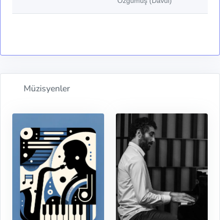
Özgümüş (Davul)
Müzisyenler