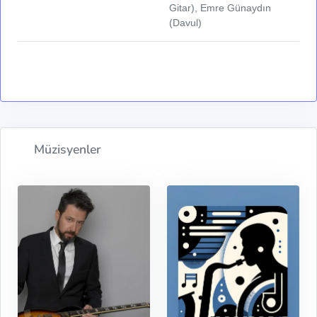
Gitar), Emre Günaydın
(Davul)
Müzisyenler