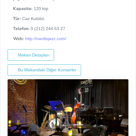
Kapasite:
120 kişi
Tür:
Caz Kulübü
Telefon:
0 (212) 244 63 27
Web:
http://nardisjazz.com/
Mekan Detayları
Bu Mekandaki Diğer Konserler