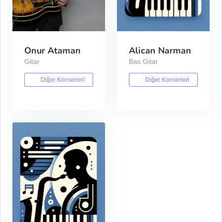
Onur Ataman
Alican Narman
Gitar
Bas Gitar
Diğer Konserleri
Diğer Konserleri