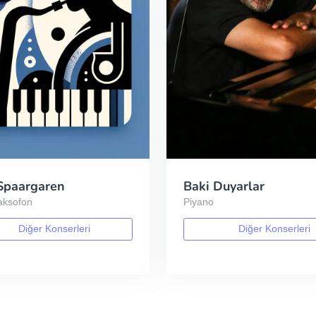
Spaargaren
Baki Duyarlar
aksofon
Piyano
Diğer Konserleri
Diğer Konserleri