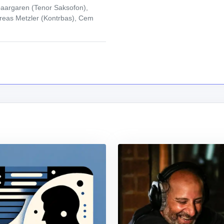
paargaren (Tenor Saksofon),
dreas Metzler (Kontrbas), Cem