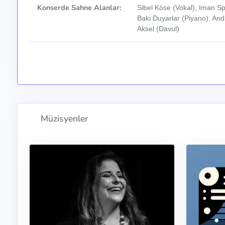
Konserde Sahne Alanlar:
Sibel Köse (Vokal), Iman S
Baki Duyarlar (Piyano), An
Aksel (Davul)
Müzisyenler