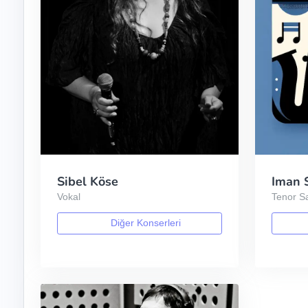
Sibel Köse
Iman 
Vokal
Tenor S
Diğer Konserleri