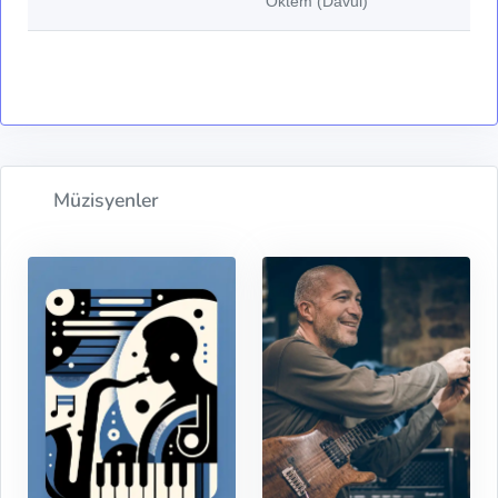
Öktem (Davul)
Müzisyenler