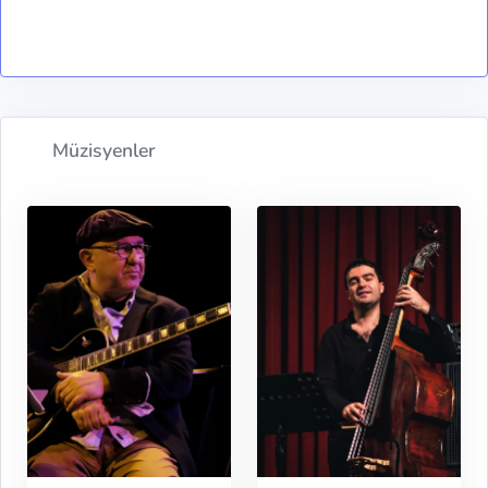
Müzisyenler