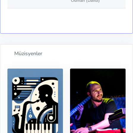
Odman (Davul)
Müzisyenler