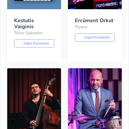
Kestutis
Ercüment Orkut
Vaiginis
Piyano
Tenor Saksofon
Diğer Konserleri
Diğer Konserleri