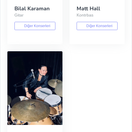
Bilal Karaman
Matt Hall
Gitar
Kontrbas
Diğer Konserleri
Diğer Konserleri