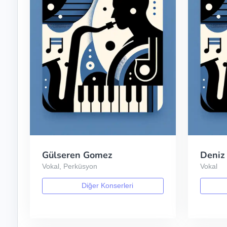
Gülseren Gomez
Deniz
Vokal, Perküsyon
Vokal
Diğer Konserleri