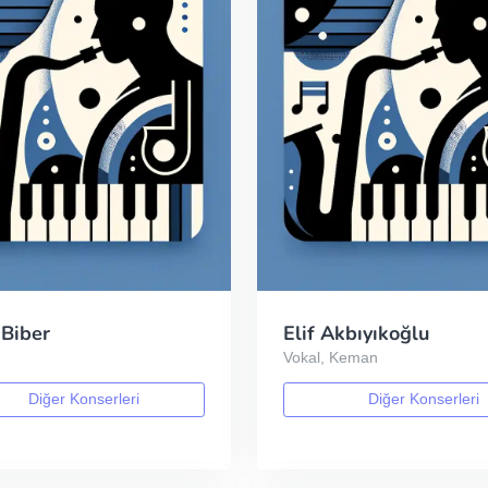
 Biber
Elif Akbıyıkoğlu
Vokal, Keman
Diğer Konserleri
Diğer Konserleri