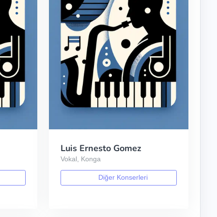
Luis Ernesto Gomez
Vokal, Konga
Diğer Konserleri