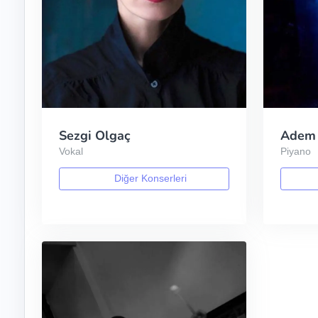
Sezgi Olgaç
Adem 
Vokal
Piyano
Diğer Konserleri