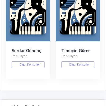
Serdar Gönenç
Timuçin Gürer
Perküsyon
Perküsyon
Diğer Konserleri
Diğer Konserleri