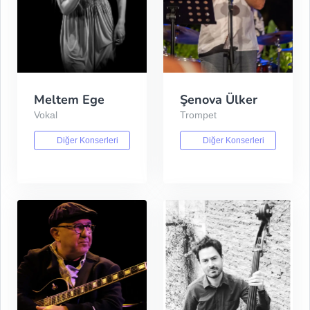
Meltem Ege
Şenova Ülker
Vokal
Trompet
Diğer Konserleri
Diğer Konserleri