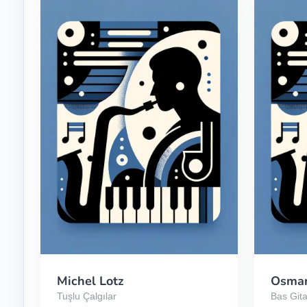
Michel Lotz
Osmar
Tuşlu Çalgılar
Bas Gita