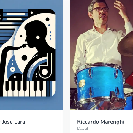
 Jose Lara
Riccardo Marenghi
r
Davul