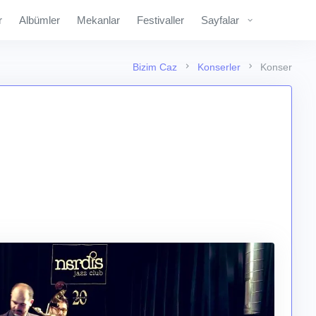
r
Albümler
Mekanlar
Festivaller
Sayfalar
Bizim Caz
Konserler
Konser