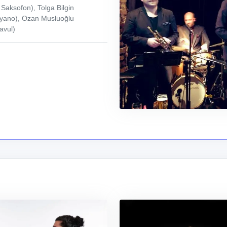
Saksofon), Tolga Bilgin
iyano), Ozan Musluoğlu
avul)