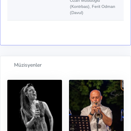
Ozan Musluoğlu
(Kontrbas), Ferit Odman
(Davul)
Müzisyenler