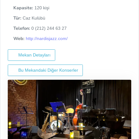
Kapasite:
120 kişi
Tür:
Caz Kulübü
Telefon:
0 (212) 244 63 27
Web:
http://nardisjazz.com/
Mekan Detayları
Bu Mekandaki Diğer Konserler