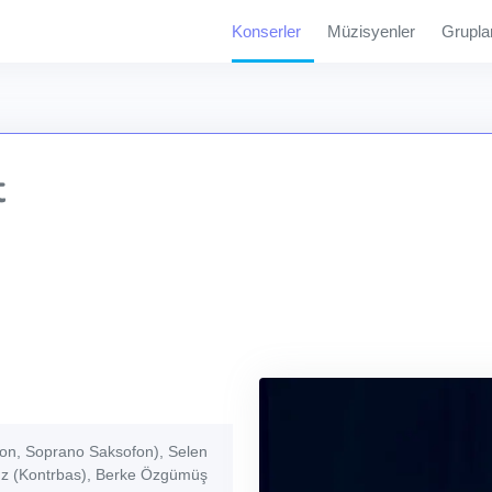
Konserler
Müzisyenler
Grupla
t
on, Soprano Saksofon), Selen
dız (Kontrbas), Berke Özgümüş