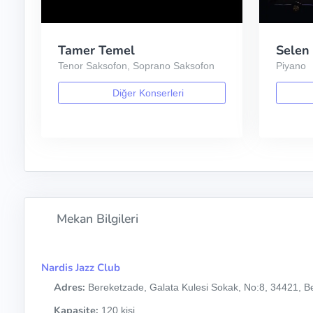
Tamer Temel
Selen
Tenor Saksofon, Soprano Saksofon
Piyano
Diğer Konserleri
Mekan Bilgileri
Nardis Jazz Club
Adres:
Bereketzade, Galata Kulesi Sokak, No:8, 34421, Be
Kapasite:
120 kişi