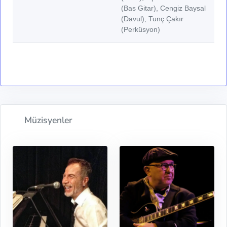
(Bas Gitar), Cengiz Baysal
(Davul), Tunç Çakır
(Perküsyon)
Müzisyenler