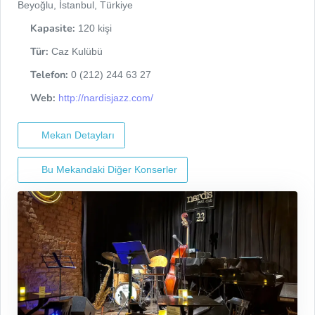
Beyoğlu, İstanbul, Türkiye
Kapasite:
120 kişi
Tür:
Caz Kulübü
Telefon:
0 (212) 244 63 27
Web:
http://nardisjazz.com/
Mekan Detayları
Bu Mekandaki Diğer Konserler