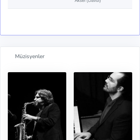
Aksel (Davul)
Müzisyenler